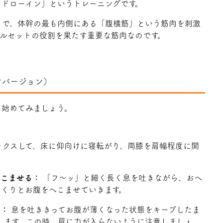
「ドローイン」というトレーニングです。
きで、体幹の最も内側にある「腹横筋」という筋肉を刺激
コルセットの役割を果たす重要な筋肉なのです。
けバージョン）
ら始めてみましょう。
クスして、床に仰向けに寝転がり、両膝を肩幅程度に開
へこませる：
「フ〜ッ」と細く長く息を吐きながら、おへ
っくりとお腹をへこませていきます。
る：
息を吐ききってお腹が薄くなった状態をキープしたま
返します。この時、肩に力が入らないように注意しましょ