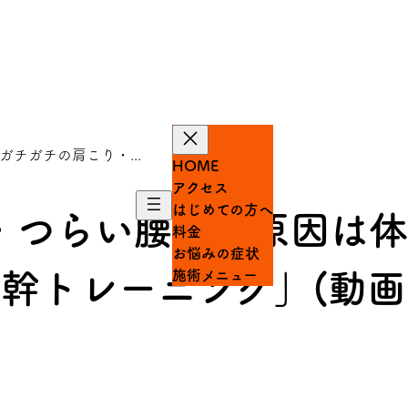
ガチガチの肩こり・...
HOME
アクセス
はじめての方へ
・つらい腰痛】原因は体
料金
お悩みの症状
施術メニュー
幹トレーニング」(動画