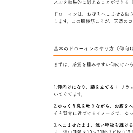
スルを効果的に鍛えることができる
ドローインは、お腹をへこませる動
します。この腹横筋こそが、天然の
基本のドローインのやり方（仰向
まずは、感覚を掴みやすい仰向けか
1.
仰向けになり、膝を立てる：
リラッ
いて立てます。
2.
ゆっくり息を吐きながら、お腹を
そを背骨に近づけるイメージで、ゆ
3.
へこませたまま、浅い呼吸を続け
ま、浅い呼吸を10〜30秒ほど繰り