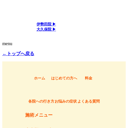
アクセス
伊勢田院 ▶
大久保院 ▶
menu
←トップへ戻る
ホーム
はじめての方へ
料金
各院への行き方
お悩みの症状
よくある質問
施術メニュー