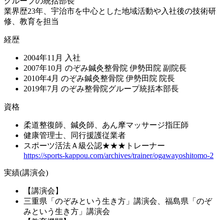
グループの統括部長
業界歴23年、宇治市を中心とした地域活動や入社後の技術研
修、教育を担当
経歴
2004年11月 入社
2007年10月 のぞみ鍼灸整骨院 伊勢田院 副院長
2010年4月 のぞみ鍼灸整骨院 伊勢田院 院長
2019年7月 のぞみ整骨院グループ統括本部長
資格
柔道整復師、鍼灸師、あん摩マッサージ指圧師
健康管理士、同行援護従業者
スポーツ活法Ａ級公認★★★トレーナー
https://sports-kappou.com/archives/trainer/ogawayoshitomo-2
実績(講演会)
【講演会】
三重県「のぞみという生き方」講演会、福島県「のぞ
みという生き方」講演会