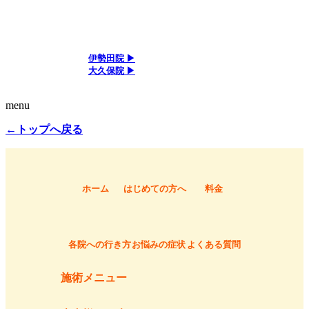
アクセス
伊勢田院 ▶
大久保院 ▶
menu
←トップへ戻る
ホーム
はじめての方へ
料金
各院への行き方
お悩みの症状
よくある質問
施術メニュー