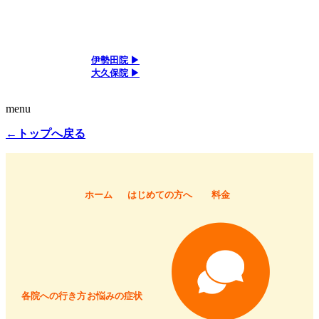
アクセス
伊勢田院 ▶
大久保院 ▶
menu
←トップへ戻る
ホーム
はじめての方へ
料金
各院への行き方
お悩みの症状